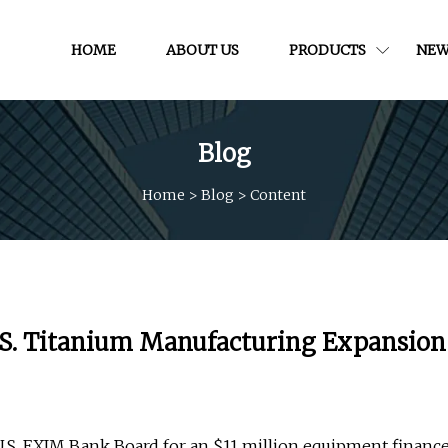
HOME
ABOUT US
PRODUCTS
NEW
Blog
Home
>
Blog
>
Content
.S. Titanium Manufacturing Expansion
U.S. EXIM Bank Board for an $11 million equipment financ