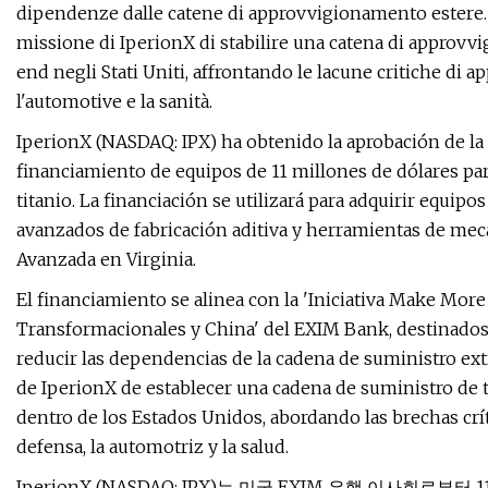
dipendenze dalle catene di approvvigionamento estere.
missione di IperionX di stabilire una catena di approv
end negli Stati Uniti, affrontando le lacune critiche di a
l'automotive e la sanità.
IperionX (NASDAQ: IPX) ha obtenido la aprobación de la
financiamiento de equipos de 11 millones de dólares pa
titanio. La financiación se utilizará para adquirir equip
avanzados de fabricación aditiva y herramientas de mec
Avanzada en Virginia.
El financiamiento se alinea con la 'Iniciativa Make Mor
Transformacionales y China' del EXIM Bank, destinados a
reducir las dependencias de la cadena de suministro ext
de IperionX de establecer una cadena de suministro de
dentro de los Estados Unidos, abordando las brechas crít
defensa, la automotriz y la salud.
IperionX (NASDAQ: IPX)는 미국 EXIM 은행 이사회로