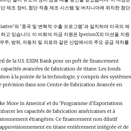
단 제조 장비, 첨단 적층 제조 시스템 및 버지니아에 위치한 첨단
Initiative'와 '중국 및 변혁적 수출 프로그램'과 일치하여 미국의 제
고 있습니다. 이 비희석 자금 지원은 IperionX의 미션을 지원
주, 방위, 자동차 및 의료와 같은 산업에서의 주요 공급 격차를
il de la U.S. EXIM Bank pour un prêt de financement
 capacités avancées de fabrication de titane. Les fonds
tion à la pointe de la technologie, y compris des systèmes
 de précision dans son Centre de Fabrication Avancée en
 Make More in America' et du 'Programme d'Exportations
forcer les capacités de fabrication américaines et à
visionnement étrangères. Ce financement non dilutif
d'approvisionnement en titane entièrement intégrée et de