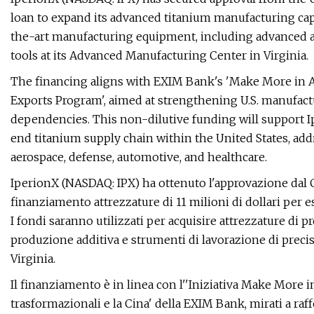
loan to expand its advanced titanium manufacturing capa
the-art manufacturing equipment, including advanced 
tools at its Advanced Manufacturing Center in Virginia.
The financing aligns with EXIM Bank's 'Make More in A
Exports Program', aimed at strengthening U.S. manufact
dependencies. This non-dilutive funding will support Ip
end titanium supply chain within the United States, addr
aerospace, defense, automotive, and healthcare.
IperionX (NASDAQ: IPX) ha ottenuto l'approvazione dal C
finanziamento attrezzature di 11 milioni di dollari per e
I fondi saranno utilizzati per acquisire attrezzature di p
produzione additiva e strumenti di lavorazione di preci
Virginia.
Il finanziamento è in linea con l''Iniziativa Make More 
trasformazionali e la Cina' della EXIM Bank, mirati a raff