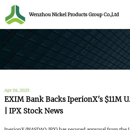
Wenzhou Nickel Products Group Co.,Ltd
Apr 04, 2025
EXIM Bank Backs IperionX's $11M U
| IPX Stock News
IperionX (NASDAQ: IPX) has secured approval from the 