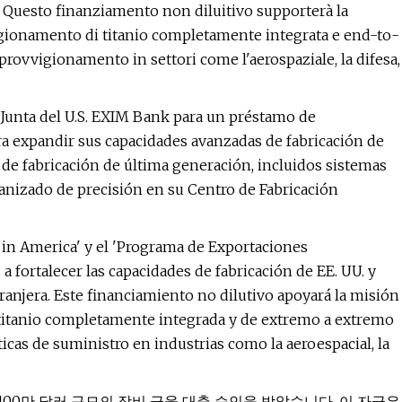
 Questo finanziamento non diluitivo supporterà la
vigionamento di titanio completamente integrata e end-to-
pprovvigionamento in settori come l'aerospaziale, la difesa,
 Junta del U.S. EXIM Bank para un préstamo de
ra expandir sus capacidades avanzadas de fabricación de
os de fabricación de última generación, incluidos sistemas
anizado de precisión en su Centro de Fabricación
e in America' y el 'Programa de Exportaciones
 fortalecer las capacidades de fabricación de EE. UU. y
ranjera. Este financiamiento no dilutivo apoyará la misión
 titanio completamente integrada y de extremo a extremo
icas de suministro en industrias como la aeroespacial, la
부터 1100만 달러 규모의 장비 금융 대출 승인을 받았습니다. 이 자금은