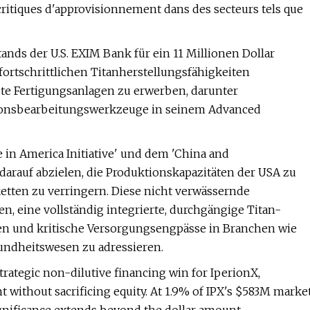
critiques d'approvisionnement dans des secteurs tels que
nds der U.S. EXIM Bank für ein 11 Millionen Dollar
ortschrittlichen Titanherstellungsfähigkeiten
te Fertigungsanlagen zu erwerben, darunter
isionsbearbeitungswerkzeuge in seinem Advanced
 in America Initiative' und dem 'China and
darauf abzielen, die Produktionskapazitäten der USA zu
etten zu verringern. Diese nicht verwässernde
n, eine vollständig integrierte, durchgängige Titan-
uen und kritische Versorgungsengpässe in Branchen wie
undheitswesen zu adressieren.
rategic non-dilutive financing win for IperionX,
 without sacrificing equity. At 1.9% of IPX's $583M marke