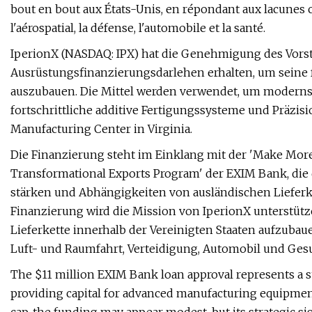
bout en bout aux États-Unis, en répondant aux lacunes 
l'aérospatial, la défense, l'automobile et la santé.
IperionX (NASDAQ: IPX) hat die Genehmigung des Vorsta
Ausrüstungsfinanzierungsdarlehen erhalten, um seine f
auszubauen. Die Mittel werden verwendet, um moderns
fortschrittliche additive Fertigungssysteme und Präz
Manufacturing Center in Virginia.
Die Finanzierung steht im Einklang mit der 'Make More
Transformational Exports Program' der EXIM Bank, die 
stärken und Abhängigkeiten von ausländischen Lieferk
Finanzierung wird die Mission von IperionX unterstütze
Lieferkette innerhalb der Vereinigten Staaten aufzuba
Luft- und Raumfahrt, Verteidigung, Automobil und Ges
The $11 million EXIM Bank loan approval represents a st
providing capital for advanced manufacturing equipment