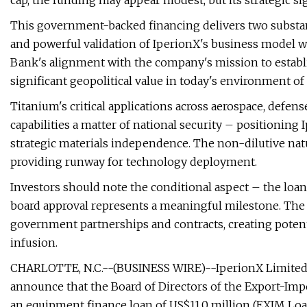
cap, the funding may appear modest, but its strategic s
This government-backed financing delivers two substant
and powerful validation of IperionX's business model w
Bank's alignment with the company's mission to establi
significant geopolitical value in today's environment of
Titanium's critical applications across aerospace, defe
capabilities a matter of national security – positioning I
strategic materials independence. The non-dilutive nat
providing runway for technology deployment.
Investors should note the conditional aspect – the loa
board approval represents a meaningful milestone. The
government partnerships and contracts, creating poten
infusion.
CHARLOTTE, N.C.--(BUSINESS WIRE)--IperionX Limited (I
announce that the Board of Directors of the Export-Imp
an equipment finance loan of US$11.0 million (EXIM Loan