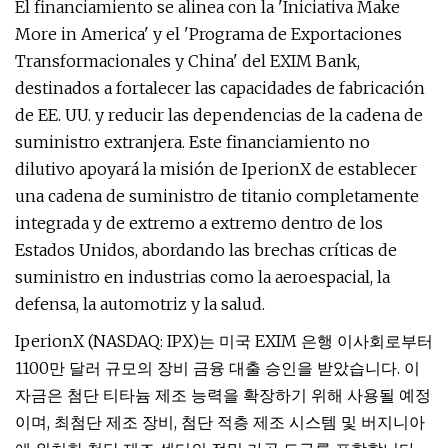
El financiamiento se alinea con la 'Iniciativa Make
More in America' y el 'Programa de Exportaciones
Transformacionales y China' del EXIM Bank,
destinados a fortalecer las capacidades de fabricación
de EE. UU. y reducir las dependencias de la cadena de
suministro extranjera. Este financiamiento no
dilutivo apoyará la misión de IperionX de establecer
una cadena de suministro de titanio completamente
integrada y de extremo a extremo dentro de los
Estados Unidos, abordando las brechas críticas de
suministro en industrias como la aeroespacial, la
defensa, la automotriz y la salud.
IperionX (NASDAQ: IPX)는 미국 EXIM 은행 이사회로부터
1100만 달러 규모의 장비 금융 대출 승인을 받았습니다. 이
자금은 첨단 티타늄 제조 능력을 확장하기 위해 사용될 예정
이며, 최첨단 제조 장비, 첨단 적층 제조 시스템 및 버지니아