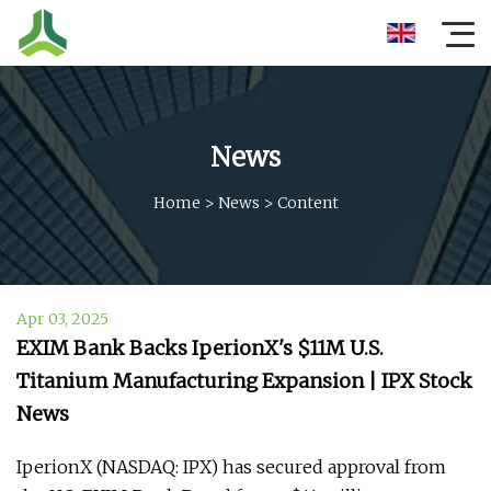
News
Home
>
News
>
Content
Apr 03, 2025
EXIM Bank Backs IperionX's $11M U.S.
Titanium Manufacturing Expansion | IPX Stock
News
IperionX (NASDAQ: IPX) has secured approval from