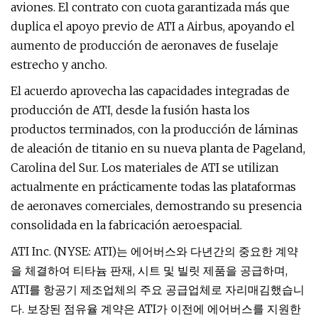
aviones. El contrato con cuota garantizada más que
duplica el apoyo previo de ATI a Airbus, apoyando el
aumento de producción de aeronaves de fuselaje
estrecho y ancho.
El acuerdo aprovecha las capacidades integradas de
producción de ATI, desde la fusión hasta los
productos terminados, con la producción de láminas
de aleación de titanio en su nueva planta de Pageland,
Carolina del Sur. Los materiales de ATI se utilizan
actualmente en prácticamente todas las plataformas
de aeronaves comerciales, demostrando su presencia
consolidada en la fabricación aeroespacial.
ATI Inc. (NYSE: ATI)는 에어버스와 다년간의 중요한 계약
을 체결하여 티타늄 판재, 시트 및 빌릿 제품을 공급하며,
ATI를 항공기 제조업체의 주요 공급업체로 자리매김했습니
다. 보장된 점유율 계약은 ATI가 이전에 에어버스를 지원한